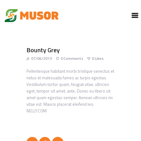
MUSOR
PROGRAMAS
SERVICIOS
Bounty Grey
CONTACTO
07/06/2013
0
Comments
0
Likes
CORREO INSTITUCIONAL
Pellentesque habitant morbi tristique senectus et
netus et malesuada fames ac turpis egestas.
Vestibulum tortor quam, feugiat vitae, ultricies
eget, tempor sit amet, ante. Donec eu libero sit
amet quam egestas semper. Aenean ultricies mi
vitae est. Mauris placerat eleifend leo.
NELLY.COM