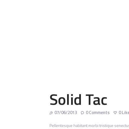
Solid Tac
07/06/2013
0
Comments
0
Lik
Pellentesque habitant morbi tristique senectu