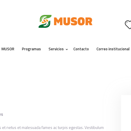
MUSOR
PROGRAMAS
SERVICIOS
CONTACTO
MUSOR
Programas
Servicios
Contacto
Correo institucional
CORREO INSTITUCIONAL
es
s et netus et malesuada fames ac turpis egestas. Vestibulum