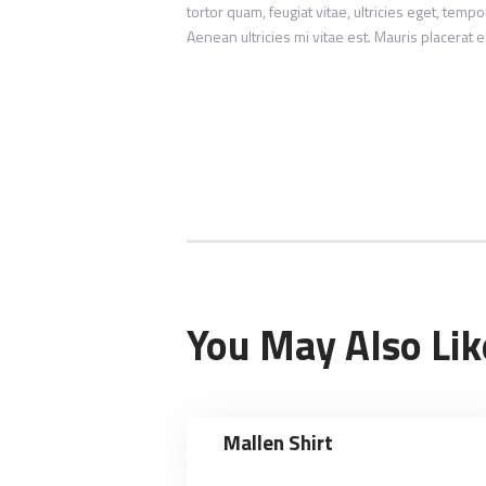
tortor quam, feugiat vitae, ultricies eget, tem
Aenean ultricies mi vitae est. Mauris placerat 
You May Also Lik
Mallen Shirt