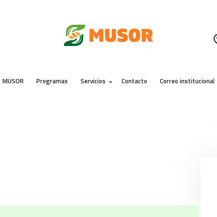
MUSOR
PROGRAMAS
SERVICIOS
CONTACTO
MUSOR
Programas
Servicios
Contacto
Correo institucional
CORREO INSTITUCIONAL