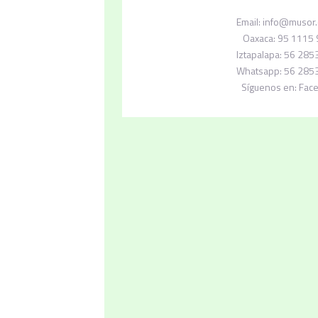
Email:
info@musor.
Oaxaca:
95 1115
Iztapalapa:
56 285
Whatsapp:
56 285
Síguenos en:
Fac