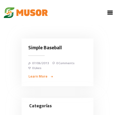
MUSOR
PROGRAMAS
SERVICIOS
CONTACTO
Simple Baseball
CORREO INSTITUCIONAL
07/06/2013
0
Comments
0
Likes
Learn More
Categorías