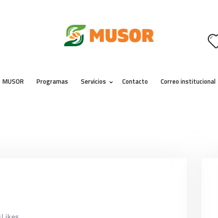
MUSOR
PROGRAMAS
SERVICIOS
CONTACTO
MUSOR
Programas
Servicios
Contacto
Correo institucional
CORREO INSTITUCIONAL
0
Likes